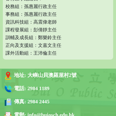
校務組：孫惠麗行政主任
事務組：孫惠麗行政主任
資訊科技組：高震偉老師
課程發展組：彭倩靜主任
訓輔及成長組：鄭樂鈴主任
正向及支援組：文嘉文主任
課外活動組：王沛倫主任
地址:
大嶼山貝澳羅屋村2號
電話:
2984 1189
傳真:
2984 2445
電郵:
info@buiosch.edu.hk