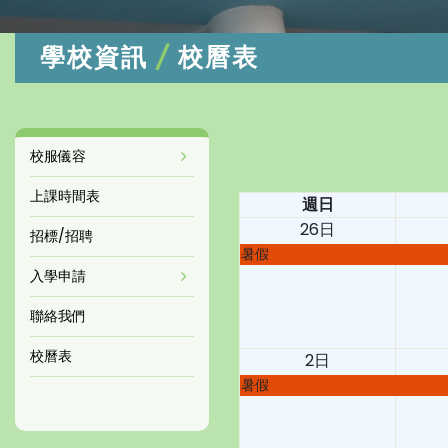
/
學校資訊
校曆表
校服儀容
上課時間表
週日
26日
招標/招聘
暑假
入學申請
聯絡我們
校曆表
2日
暑假