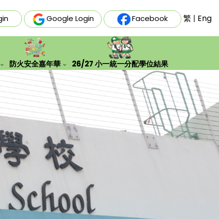
繁
|
Eng
gin
Google Login
Facebook
防火安全嘉年華
26/27 小一統一分配學位結果
史文化及生態探索學習團
「安全『童』行，防火先行」親子填色創作比賽結果