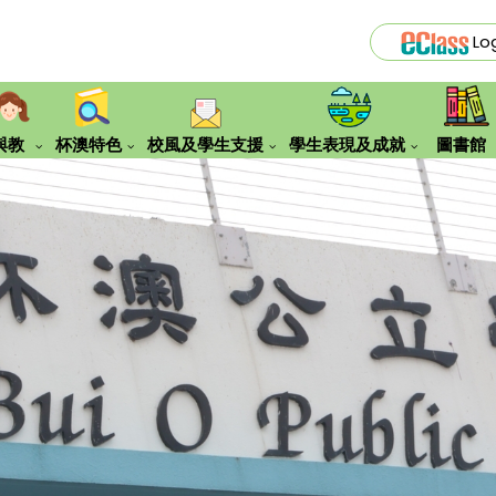
Lo
與教
杯澳特色
校風及學生支援
學生表現及成就
圖書館
『便服日』之服飾要求
誇啦啦賽馬會創見願景計劃
Eclass Library Plus使用指南
四川歷
姊妹學校到訪交流
新加坡交流學習團