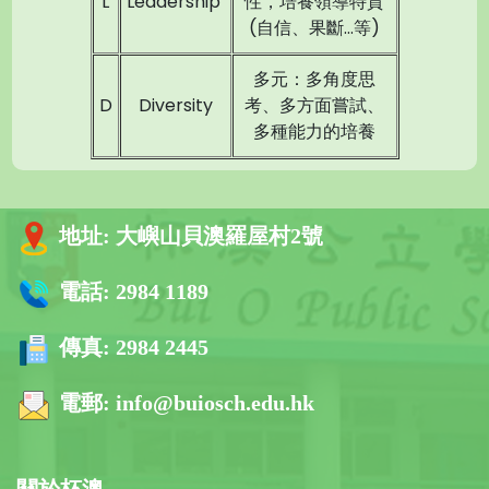
L
Leadership
性，培養領導特質
(自信、果斷…等)
多元：多角度思
D
Diversity
考、多方面嘗試、
多種能力的培養
地址:
大嶼山貝澳羅屋村2號
電話:
2984 1189
傳真:
2984 2445
電郵:
info@buiosch.edu.hk
關於杯澳