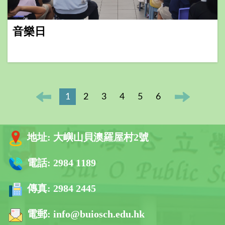
音樂日
1
2
3
4
5
6
地址:
大嶼山貝澳羅屋村2號
電話:
2984 1189
傳真:
2984 2445
電郵:
info@buiosch.edu.hk