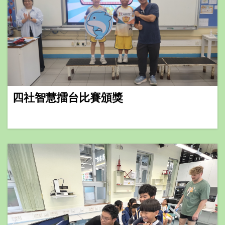
四社智慧擂台比賽頒獎