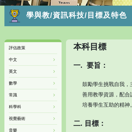
學與教/資訊科技/目標及特色
本科目標
評估政策
中文
一. 要旨：
英文
數學
鼓勵學生挑戰自我，
善用教學資源，配合
常識
培養學生互助的精神
科學科
視覺藝術
二. 目標：
音樂