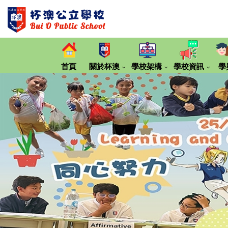
首頁
關於杯澳
學校架構
學校資訊
學
第20期《大嶼小報》那些留下來的村校
同理‧繼續傾「校長的話」
2024-2025 年度專刊
2023-2024 年度專刊
2022-2023 年度專刊
2021-2022 年度專刊