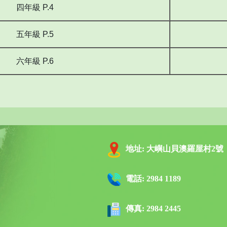
四年級 P.4
五年級 P.5
六年級 P.6
地址:
大嶼山貝澳羅屋村2號
電話:
2984 1189
傳真:
2984 2445