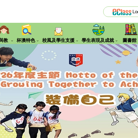
Lo
與教
杯澳特色
校風及學生支援
學生表現及成就
圖書館
『便服日』之服飾要求
誇啦啦賽馬會創見願景計劃
Eclass Library Plus使用指南
四川歷
姊妹學校到訪交流
新加坡交流學習團