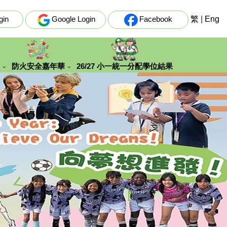
gin
Google Login
Facebook
繁
|
Eng
防火安全嘉年華
26/27 小一統一分配學位結果
史文化及生態探索學習團
「安全『童』行，防火先行」親子填色創作比賽結果