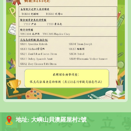
地址:
大嶼山貝澳羅屋村2號