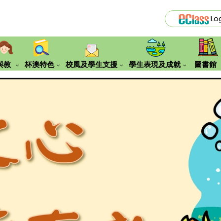
Lo
與教
杯澳特色
校風及學生支援
學生表現及成就
圖書館
『便服日』之服飾要求
誇啦啦賽馬會創見願景計劃
Eclass Library Plus使用指南
四川歷
姊妹學校到訪交流
新加坡交流學習團