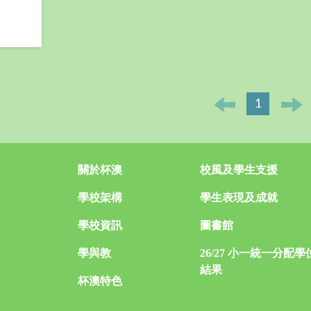
1
關於杯澳
校風及學生支援
學校架構
學生表現及成就
學校資訊
圖書館
學與教
26/27 小一統一分配學
結果
杯澳特色