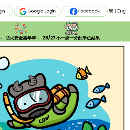
繁
|
Eng
gin
Google Login
Facebook
防火安全嘉年華
26/27 小一統一分配學位結果
史文化及生態探索學習團
「安全『童』行，防火先行」親子填色創作比賽結果