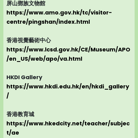
屏山鄧族文物館
https://www.amo.gov.hk/tc/visitor-
centre/pingshan/index.html
香港視覺藝術中心
https://www.lcsd.gov.hk/CE/Museum/APO
/en_US/web/apo/va.html
HKDI Gallery
https://www.hkdi.edu.hk/en/hkdi_gallery
/
香港教育城
https://www.hkedcity.net/teacher/subjec
t/ae