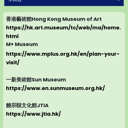
香港藝術館Hong Kong Museum of Art
https://hk.art.museum/tc/web/ma/home.
html
M+ Museum
https://www.mplus.org.hk/en/plan-your-
visit/
一新美術館Sun Museum
https://www.en.sunmuseum.org.hk/
饒宗頤文化館
JTIA
https://www.jtia.hk/