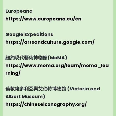
Europeana
https://www.europeana.eu/en
Google Expeditions
https://artsandculture.google.com/
紐約現代藝術博物館(MoMA)
https://www.moma.org/learn/moma_lea
rning/
倫敦維多利亞與艾伯特博物館 (Victoria and
Albert Museum)
https://chineseiconography.org/