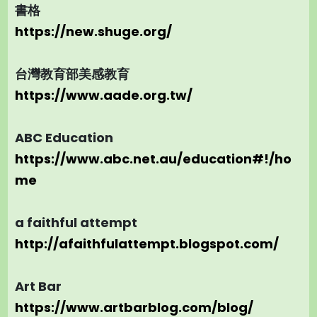
書格
https://new.shuge.org/
台灣教育部美感教育
https://www.aade.org.tw/
ABC Education
https://www.abc.net.au/education#!/ho
me
a faithful attempt
http://afaithfulattempt.blogspot.com/
Art Bar
https://www.artbarblog.com/blog/