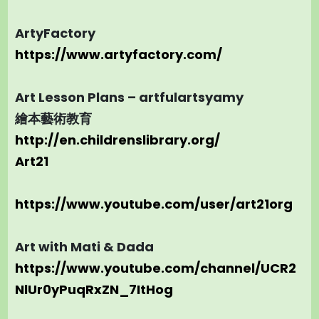
ArtyFactory
https://www.artyfactory.com/
Art Lesson Plans – artfulartsyamy
繪本藝術教育
http://en.childrenslibrary.org/
Art21
https://www.youtube.com/user/art21org
Art with Mati & Dada
https://www.youtube.com/channel/UCR2
NlUr0yPuqRxZN_7ItHog