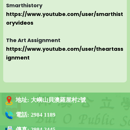
Smarthistory
https://www.youtube.com/user/smarthist
oryvideos
The Art Assignment
https://www.youtube.com/user/theartass
ignment
地址:
大嶼山貝澳羅屋村2號
電話:
2984 1189
傳真:
2984 2445