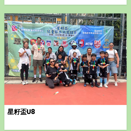
星籽盃U8