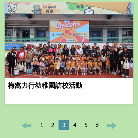
梅窩力行幼稚園訪校活動
1
2
3
4
5
6