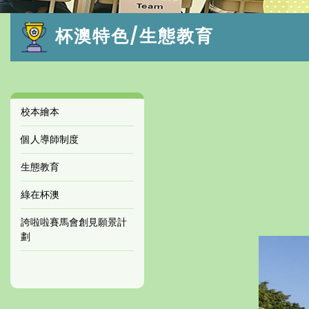
杯澳特色/生態教育
校本繪本
個人導師制度
生態教育
綠在杯澳
誇啦啦賽馬會創見願景計
劃