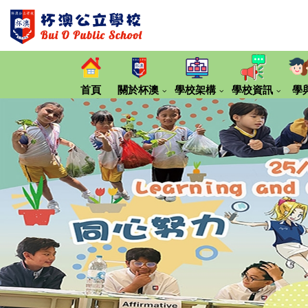
首頁
關於杯澳
學校架構
學校資訊
學
第20期《大嶼小報》那些留下來的村校
同理‧繼續傾「校長的話」
2024-2025 年度專刊
2023-2024 年度專刊
2022-2023 年度專刊
2021-2022 年度專刊