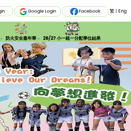
繁
|
Eng
gin
Google Login
Facebook
防火安全嘉年華
26/27 小一統一分配學位結果
史文化及生態探索學習團
「安全『童』行，防火先行」親子填色創作比賽結果