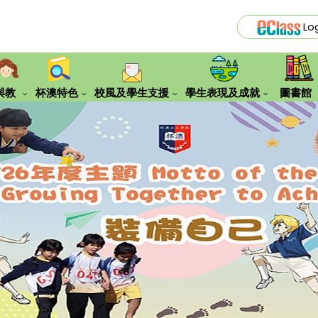
Lo
與教
杯澳特色
校風及學生支援
學生表現及成就
圖書館
『便服日』之服飾要求
誇啦啦賽馬會創見願景計劃
Eclass Library Plus使用指南
四川歷
姊妹學校到訪交流
新加坡交流學習團