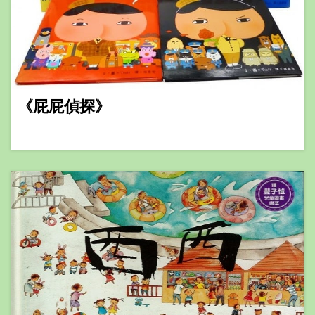
《屁屁偵探》