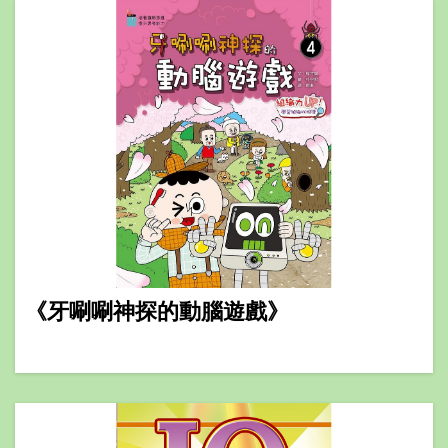
《牙唰唰神探的動腦遊戲》