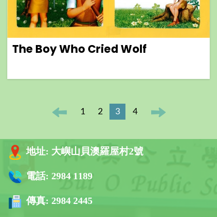
The Boy Who Cried Wolf
1
2
3
4
地址:
大嶼山貝澳羅屋村2號
電話:
2984 1189
傳真:
2984 2445