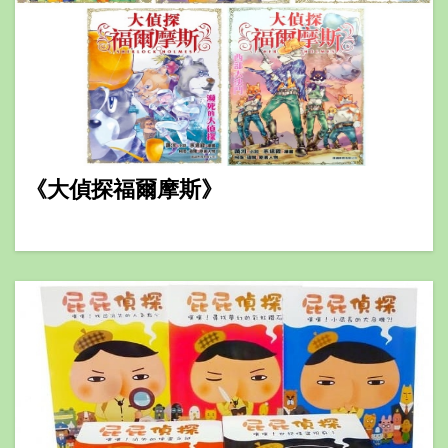
《大偵探福爾摩斯》