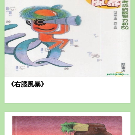
《右腦風暴》