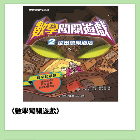
《數學闖關遊戲》