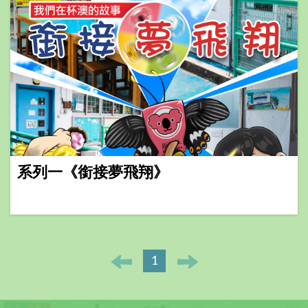
系列一《銜接夢飛翔》
1