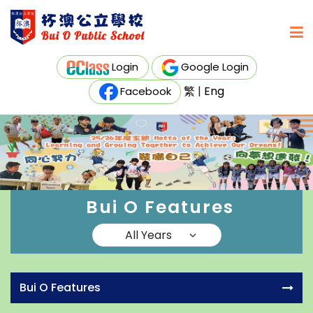
Login
Google Login
繁
|
Eng
Facebook
Bui O Features
Bui O Features