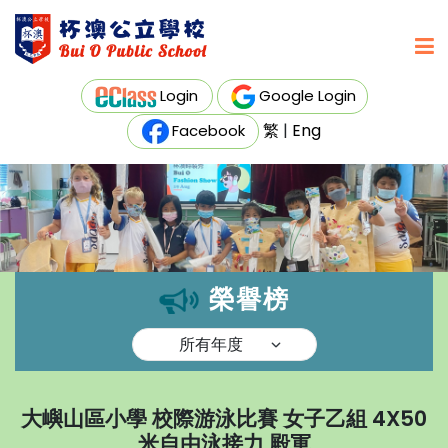
Login
Google Login
繁
|
Eng
Facebook
榮譽榜
大嶼山區小學 校際游泳比賽 女子乙組 4X50
米自由泳接力 殿軍