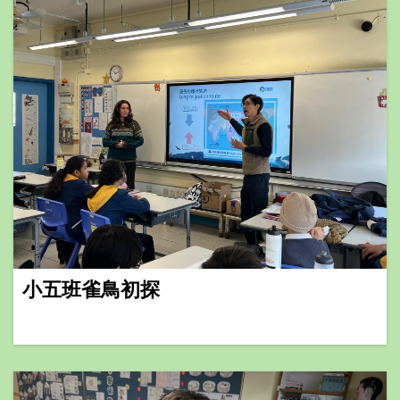
小五班雀鳥初探