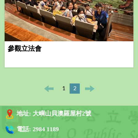
參觀立法會
1
2
地址:
大嶼山貝澳羅屋村2號
電話:
2984 1189